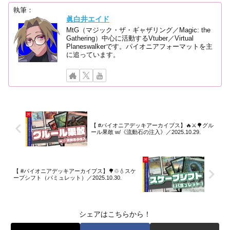
執筆：
眞白井エイド
MtG（マジック・ザ・ギャザリング／Magic: the
Gathering）中心に活動するVtuber／Virtual
Planeswalkerです。パイオニアフォーマットを主
に追っています。
【 #パイオニアデッキアーカイブス】🔥⚔🌳グル
ール果敢 w/《流動石の注入》／2025.10.29.
【 #パイオニアデッキアーカイブス】🌳♲💧スケ
ープシフト（パミュレット）／2025.10.30.
シェアはこちらから！