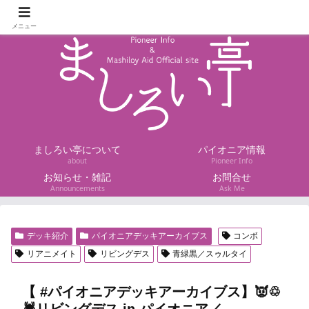
パイオニアと眞白井エイドが分かるHP
メニュー
ましろい亭について
パイオニア情報
about
Pioneer Info
お知らせ・雑記
お問合せ
Announcements
Ask Me
デッキ紹介
パイオニアデッキアーカイブス
コンボ
リアニメイト
リビングデス
青緑黒／スゥルタイ
【 #パイオニアデッキアーカイブス】👿♲