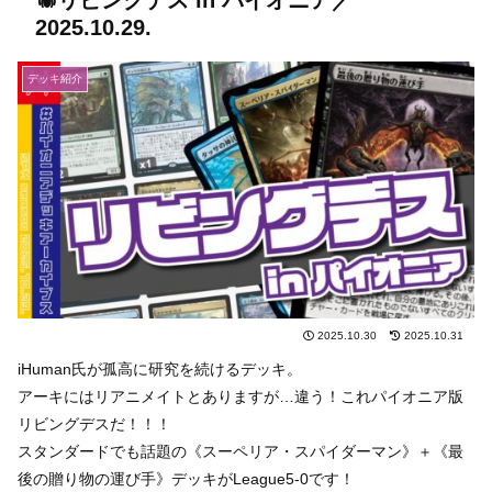
🕷リビングデス in パイオニア／
2025.10.29.
デッキ紹介
2025.10.30
2025.10.31
iHuman氏が孤高に研究を続けるデッキ。
アーキにはリアニメイトとありますが…違う！これパイオニア版
リビングデスだ！！！
スタンダードでも話題の《スーペリア・スパイダーマン》＋《最
後の贈り物の運び手》デッキがLeague5-0です！