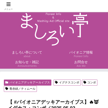
パイオニアと眞白井エイドが分かるHP
メニュー
ましろい亭について
パイオニア情報
about
Pioneer Info
お知らせ・雑記
お問合せ
Announcements
Ask Me
パイオニアデッキアーカイブス
イグナスコンボ
コンボ
青赤緑／ティムール
【 #パイオニアデッキアーカイブス】🔥👿