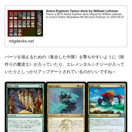
Arena Explorer Temur deck by William Lehman
Temur a MTG Arena Explorer deck played by William Lehman
in Crew3 Online Showdown #4 @Crew3 Podcast on 2025-04-27
mtgdecks.net
パーツを揃えるための《集合した中隊》を撃ちやすいように《歌
作りの魔道士》が入っていたり、エレメンタルシナジーが入って
いたりとしっかりアップデートされているのがいいですね～