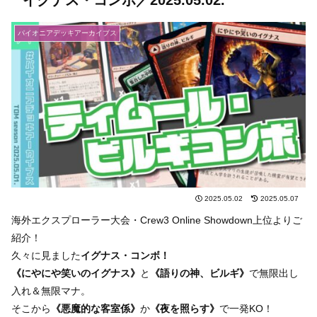
イグナス・コンボ／2025.05.02.
パイオニアデッキアーカイブス
2025.05.02
2025.05.07
海外エクスプローラー大会・Crew3 Online Showdown上位よりご
紹介！
久々に見ました
イグナス・コンボ！
《にやにや笑いのイグナス》
と
《語りの神、ビルギ》
で無限出し
入れ＆無限マナ。
そこから
《悪魔的な客室係》
か
《夜を照らす》
で一発KO！