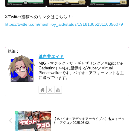
X/Twitter投稿へのリンクはこちら！:
https://twitter.com/mashiloy_aid/status/1918138523116356079
執筆：
眞白井エイド
MtG（マジック・ザ・ギャザリング／Magic: the
Gathering）中心に活動するVtuber／Virtual
Planeswalkerです。パイオニアフォーマットを主
に追っています。
【 #パイオニアデッキアーカイブス】🐤⚔イゼッ
ト・アグロ／2025.05.02.