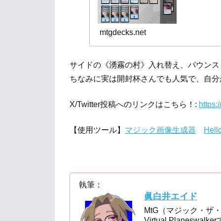
mtgdecks.net
サイドの《湧霧の村》入れ替え、バウンス
ちなみに実は開封杯さんでも人気で、自分
X/Twitter投稿へのリンクはこちら！:
https:
【使用ツール】
マジック画像生成器
Hell
執筆：
眞白井エイド
MtG（マジック・ザ・ギャ
Virtual Plan