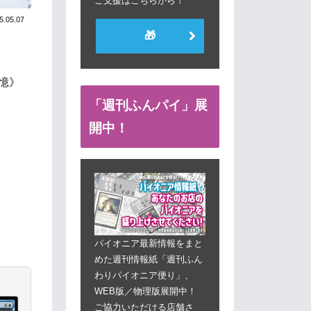
ご支援はこちらから！
5.05.07
🎁
憶》
「週刊ふんパイ」展
開中！
パイオニア最新情報をまと
めた週刊情報紙「週刊ふん
わりパイオニア便り」、
WEB版／物理版展開中！
ご協力いただける店舗さ