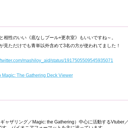
と相性のいい《底なしプール+更衣室》もいいですね～。
が見ただけでも青単以外含めて3名の方が使われてました！
//twitter.com/mashiloy_aid/status/1917505509545935071
o Magic: The Gathering Deck Viewer
ザリング／Magic: the Gathering）中心に活動するVtuber
eswalkerです。パイオニアフォーマットを主に追っています。