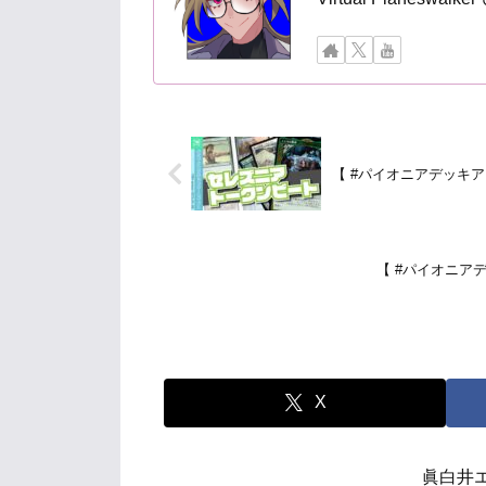
【 #パイオニアデッキアー
【 #パイオニアデ
X
眞白井